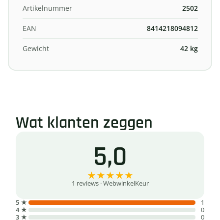
Artikelnummer
2502
EAN
8414218094812
Gewicht
42 kg
Wat klanten zeggen
5,0
★
★
★
★
★
1 reviews · WebwinkelKeur
5 ★
1
4 ★
0
3 ★
0