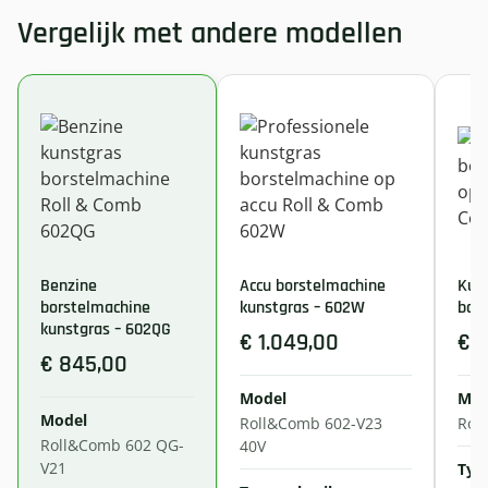
Vergelijk met andere modellen
Benzine
Accu borstelmachine
Kun
borstelmachine
kunstgras – 602W
bor
kunstgras – 602QG
€ 1.049,00
€ 
€ 845,00
Model
Mod
Model
Roll&Comb 602-V23
Rol
Roll&Comb 602 QG-
40V
V21
Typ