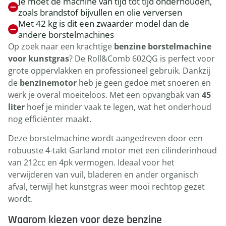
Je moet de machine van tijd tot tijd onderhouden,
zoals brandstof bijvullen en olie verversen
Met 42 kg is dit een zwaarder model dan de
andere borstelmachines
Op zoek naar een krachtige
benzine borstelmachine
voor kunstgras
? De Roll&Comb 602QG is perfect voor
grote oppervlakken en professioneel gebruik. Dankzij
de
benzinemotor
heb je geen gedoe met snoeren en
werk je overal moeiteloos. Met een opvangbak van
45
liter
hoef je minder vaak te legen, wat het onderhoud
nog efficiënter maakt.
Deze borstelmachine wordt aangedreven door een
robuuste 4-takt Garland motor met een cilinderinhoud
van 212cc en 4pk vermogen. Ideaal voor het
verwijderen van vuil, bladeren en ander organisch
afval, terwijl het kunstgras weer mooi rechtop gezet
wordt.
Waarom kiezen voor deze benzine