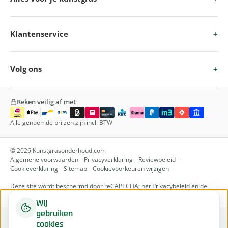
Klantenservice
Volg ons
Reken veilig af met
Alle genoemde prijzen zijn incl. BTW
© 2026 Kunstgrasonderhoud.com
Algemene voorwaarden
Privacyverklaring
Reviewbeleid
Cookieverklaring
Sitemap
Cookievoorkeuren wijzigen
Deze site wordt beschermd door reCAPTCHA; het
Privacybeleid
en de
Servicevoorwaarden
van Google zijn van toepassing.
Wij
gebruiken
cookies