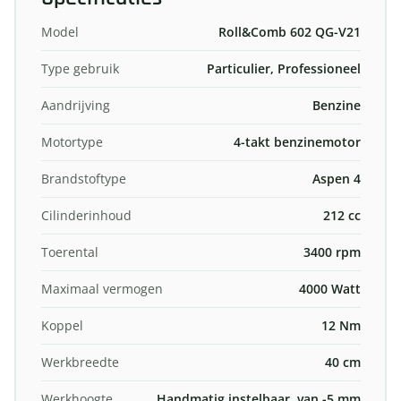
Model
Roll&Comb 602 QG-V21
Type gebruik
Particulier, Professioneel
Aandrijving
Benzine
Motortype
4-takt benzinemotor
Brandstoftype
Aspen 4
Cilinderinhoud
212 cc
Toerental
3400 rpm
Maximaal vermogen
4000 Watt
Koppel
12 Nm
Werkbreedte
40 cm
Werkhoogte
Handmatig instelbaar, van -5 mm