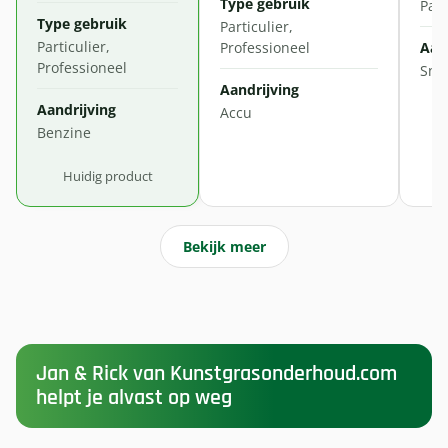
Type gebruik
Part
Type gebruik
Particulier,
Particulier,
Professioneel
Aan
Professioneel
Sno
Aandrijving
Aandrijving
Accu
Benzine
Huidig product
Bekijk meer
Jan & Rick van Kunstgrasonderhoud.com
helpt je alvast op weg