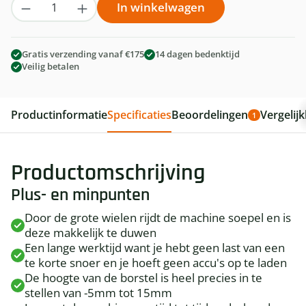
Producthoeveelheid: Voer de gewenste hoe
In winkelwagen
Gratis verzending vanaf €175
14 dagen bedenktijd
Veilig betalen
Productinformatie
Specificaties
Beoordelingen
Vergelij
1
Productomschrijving
Plus- en minpunten
Door de grote wielen rijdt de machine soepel en is
deze makkelijk te duwen
Een lange werktijd want je hebt geen last van een
te korte snoer en je hoeft geen accu's op te laden
De hoogte van de borstel is heel precies in te
stellen van -5mm tot 15mm