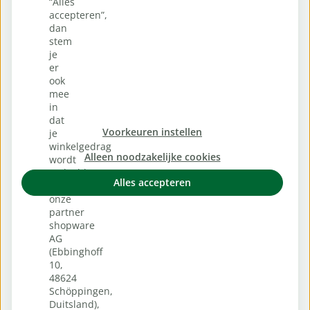
“Alles
accepteren”,
dan
stem
je
er
ook
mee
in
dat
Voorkeuren instellen
je
winkelgedrag
Alleen noodzakelijke cookies
wordt
gedeeld
Alles accepteren
met
onze
partner
shopware
AG
(Ebbinghoff
10,
48624
Schöppingen,
Duitsland),