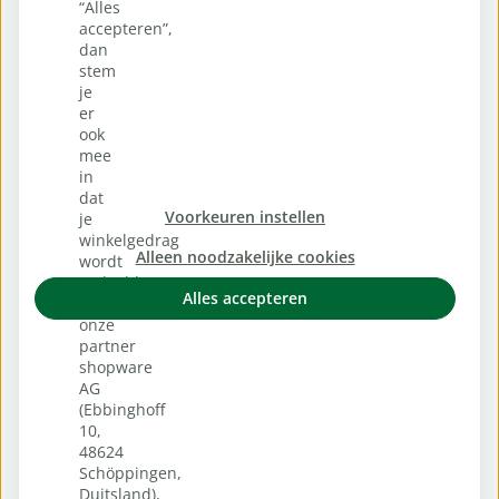
“Alles
accepteren”,
dan
stem
je
er
ook
mee
in
dat
Voorkeuren instellen
je
winkelgedrag
Alleen noodzakelijke cookies
wordt
gedeeld
Alles accepteren
met
onze
partner
shopware
AG
(Ebbinghoff
10,
48624
Schöppingen,
Duitsland),