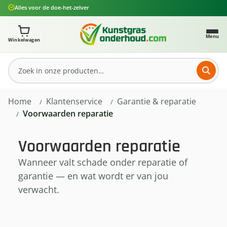
Alles voor de doe-het-zelver
Ga naar de hoofdinhoud
Je winkelwagen bevat 0 artikelen. Totaalbedrag: € 0,
Menu
Winkelwagen
Home
Klantenservice
Garantie & reparatie
Voorwaarden reparatie
Voorwaarden reparatie
Wanneer valt schade onder reparatie of
garantie — en wat wordt er van jou
verwacht.