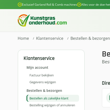
Exclusief Garland Roll & Comb machines
Alles voor de doe-het
 naar de hoofdinhoud
Ga naar de zoekopdracht
Ga naar de hoofdnavigatie
Home
Klantenservice
Bestellen & bezorgen
Be
Klantenservice
Bes
Mijn account
Factuur bekijken
Gegevens wijzigen
Dir
Bestellen & bezorgen
Bestellen als zakelijke klant
Bestelling wijzigen of annuleren