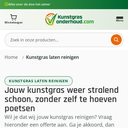
Alles voor de doe-het-zelver
Ga naar de hoofdinhoud
Je winkelwagen bevat 0 artikelen. Totaalbedrag: € 0,
Menu
Winkelwagen
Home
Kunstgras laten reinigen
KUNSTGRAS LATEN REINIGEN
Jouw kunstgras weer stralend
schoon, zonder zelf te hoeven
poetsen
Wil je dat wij jouw kunstgras reinigen? Vraag
hieronder een offerte aan. Ga je akkoord, dan