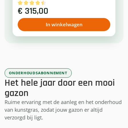
€ 315,00
Gemiddelde waardering van 4.58 van 5 sterren
Normale prijs:
In winkelwagen
ONDERHOUDSABONNEMENT
Het hele jaar door een mooi
gazon
Ruime ervaring met de aanleg en het onderhoud
van kunstgras, zodat jouw gazon er altijd
verzorgd bij ligt.