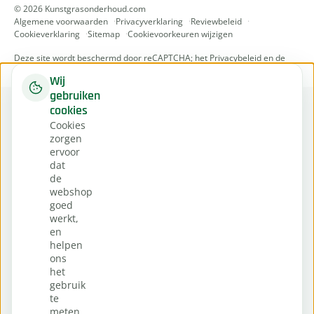
© 2026 Kunstgrasonderhoud.com
Algemene voorwaarden
Privacyverklaring
Reviewbeleid
Cookieverklaring
Sitemap
Cookievoorkeuren wijzigen
Deze site wordt beschermd door reCAPTCHA; het
Privacybeleid
en de
Servicevoorwaarden
van Google zijn van toepassing.
Wij
gebruiken
cookies
Cookies
zorgen
ervoor
dat
de
webshop
goed
werkt,
en
helpen
ons
het
gebruik
te
meten