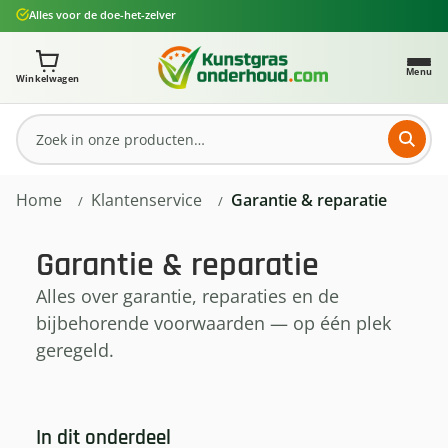
Alles voor de doe-het-zelver
Ga naar de hoofdinhoud
Je winkelwagen bevat 0 artikelen. Totaalbedrag: € 0,
Menu
Winkelwagen
Home
Klantenservice
Garantie & reparatie
Garantie & reparatie
Alles over garantie, reparaties en de
bijbehorende voorwaarden — op één plek
geregeld.
In dit onderdeel