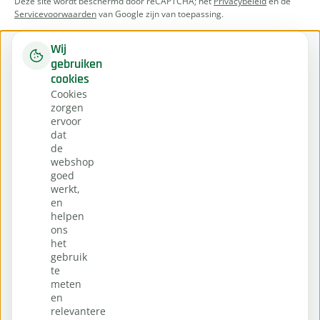
Deze site wordt beschermd door reCAPTCHA; het
Privacybeleid
en de
Servicevoorwaarden
van Google zijn van toepassing.
Wij
gebruiken
cookies
Cookies
zorgen
ervoor
dat
de
webshop
goed
werkt,
en
helpen
ons
het
gebruik
te
meten
en
relevantere