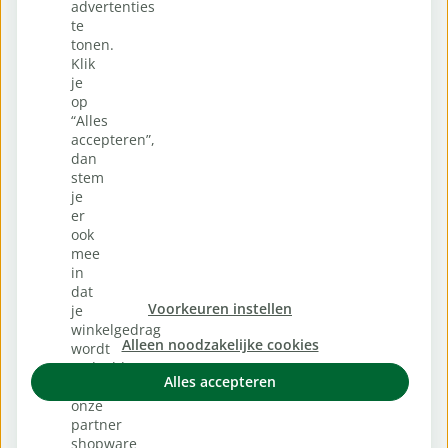
advertenties
te
tonen.
Klik
je
op
“Alles
accepteren”,
dan
stem
je
er
ook
mee
in
dat
Voorkeuren instellen
je
winkelgedrag
Alleen noodzakelijke cookies
wordt
gedeeld
Alles accepteren
met
onze
partner
shopware