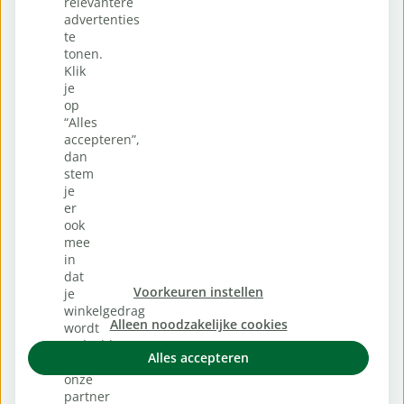
relevantere
advertenties
te
tonen.
Klik
je
op
“Alles
accepteren”,
dan
stem
je
er
ook
mee
in
dat
Voorkeuren instellen
je
winkelgedrag
Alleen noodzakelijke cookies
wordt
gedeeld
Alles accepteren
met
onze
partner