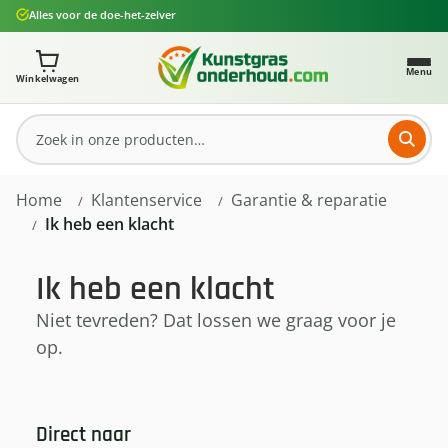
Alles voor de doe-het-zelver
Ga naar de hoofdinhoud
Je winkelwagen bevat 0 artikelen. Totaalbedrag: € 0,
Menu
Winkelwagen
Home
Klantenservice
Garantie & reparatie
Ik heb een klacht
Ik heb een klacht
Niet tevreden? Dat lossen we graag voor je
op.
Direct naar