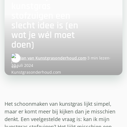
kunstgras
stofzuigen een
slecht idee is (en
wat je wél moet
doen)
Jan van Kunstgrasonderhoud.com
·
3 min lezen
·
10 juli 2024
Het schoonmaken van kunstgras lijkt simpel,
maar er komt meer bij kijken dan je misschien
denkt. Een veelgestelde vraag is: kan ik mijn
kunstgras stofzuigen? Het lijkt misschien een