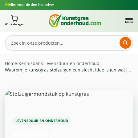
Alles voor de doe-het-zelver
Ga naar de hoofdinhoud
Je winkelwagen bevat 0 artikelen. Totaalbedrag: € 0,
Menu
Winkelwagen
Home
/
Kennisbank
/
Levensduur en onderhoud
/
Waarom je kunstgras stofzuigen een slecht idee is (en wat je wél moet doen)
LEVENSDUUR EN ONDERHOUD
Waarom je