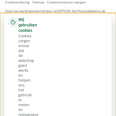
Cookieverklaring
Sitemap
Cookievoorkeuren wijzigen
Deze site wordt beschermd door reCAPTCHA; het
Privacybeleid
en de
Servicevoorwaarden
van Google zijn van toepassing.
Wij
gebruiken
cookies
Cookies
zorgen
ervoor
dat
de
webshop
goed
werkt,
en
helpen
ons
het
gebruik
te
meten
en
relevantere