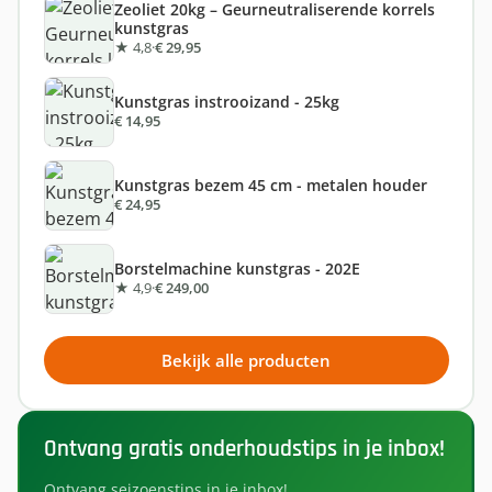
Zeoliet 20kg – Geurneutraliserende korrels
kunstgras
★ 4,8
·
€ 29,95
Kunstgras instrooizand - 25kg
€ 14,95
Kunstgras bezem 45 cm - metalen houder
€ 24,95
Borstelmachine kunstgras - 202E
★ 4,9
·
€ 249,00
Bekijk alle producten
Ontvang gratis onderhoudstips in je inbox!
Ontvang seizoenstips in je inbox!