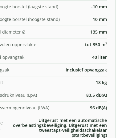
ogte borstel (laagste stand)
-10 mm
ogte borstel (hoogste stand)
10 mm
l diameter Ø
135 mm
olen oppervlakte
tot 350 m²
d opvangzak
40 liter
gzak
Inclusief opvangzak
ht
18 kg
sdrukniveau (LpA)
83,5 dB(A)
dsvermogenniveau (LWA)
96 dB(A)
Uitgerust met een automatische
he
overbelastingsbeveiliging, Uitgerust met een
t
tweestaps-veiligheidsschakelaar
(startbeveiliging)