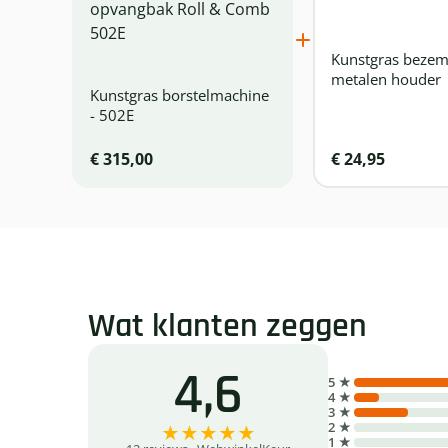
Kunstgras bezem
metalen houder
Kunstgras borstelmachine
- 502E
€ 315,00
€ 24,95
Wat klanten zeggen
4,6
5 ★
4 ★
3 ★
2 ★
★
★
★
★
★
1 ★