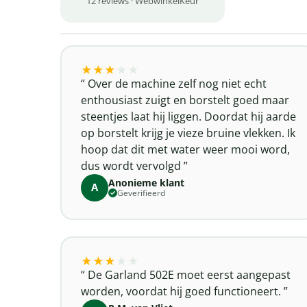
12 reviews · WebwinkelKeur
★
★
★
★
★
Over de machine zelf nog niet echt
enthousiast zuigt en borstelt goed maar
steentjes laat hij liggen. Doordat hij aarde
op borstelt krijg je vieze bruine vlekken. Ik
hoop dat dit met water weer mooi word,
dus wordt vervolgd
Anonieme klant
A
Geverifieerd
★
★
★
★
★
De Garland 502E moet eerst aangepast
worden, voordat hij goed functioneert.