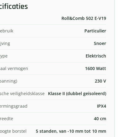
ificaties
Roll&Comb 502 E-V19
ebruik
Particulier
jving
Snoer
type
Elektrisch
aal vermogen
1600 Watt
spanning)
230 V
ische veiligheidsklasse
Klasse II (dubbel geïsoleerd)
ermingsgraad
IPX4
reedte
40 cm
ogte borstel
5 standen, van -10 mm tot 10 mm