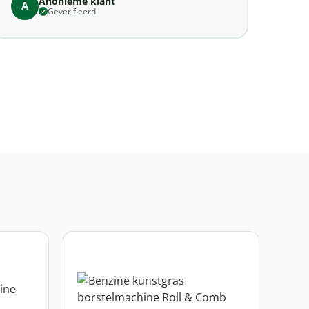
Anonieme klant
A
Geverifieerd