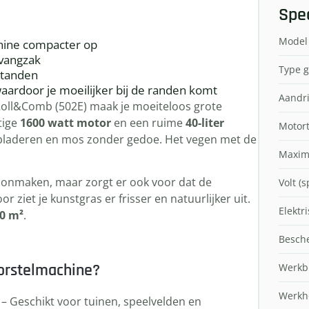
Spec
Model
hine compacter op
pvangzak
Type g
 standen
waardoor je moeilijker bij de randen komt
Aandri
oll&Comb (502E) maak je moeiteloos grote
tige
1600 watt motor
en een ruime
40-liter
Motor
 bladeren en mos zonder gedoe. Het vegen met de
Maxim
hoonmaken, maar zorgt er ook voor dat de
Volt (
 ziet je kunstgras er frisser en natuurlijker uit.
Elektr
50 m²
.
Besch
orstelmachine?
Werkb
Werkho
– Geschikt voor tuinen, speelvelden en