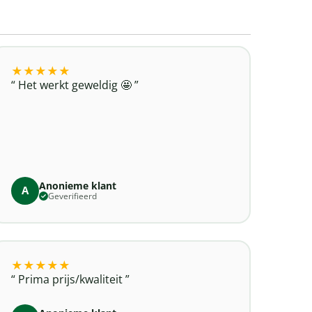
★
★
★
★
★
Het werkt geweldig 🤩
Anonieme klant
A
Geverifieerd
★
★
★
★
★
Prima prijs/kwaliteit