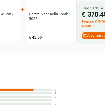
Samen:
€ 385,45
€ 370,4
 45 cm -
Borstel voor Roll&Comb
502E
Bespaar € 15,0
bundel
Voeg toe a
€ 45,50
9
1
2
0
0