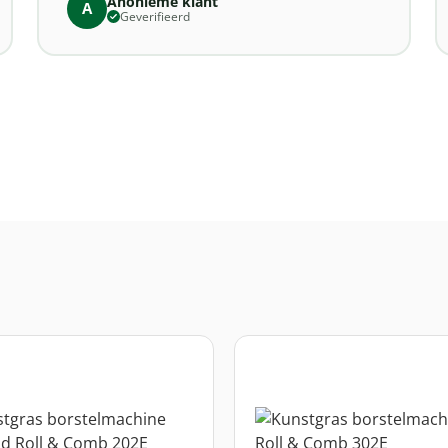
Anonieme klant
A
Geverifieerd