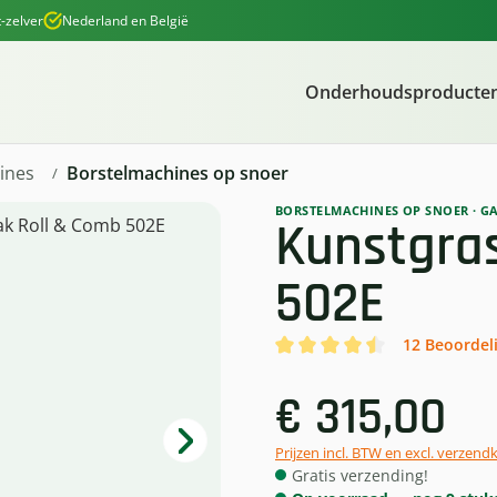
-zelver
Nederland en België
Onderhoudsproducte
ines
Borstelmachines op snoer
BORSTELMACHINES OP SNOER
·
GA
Kunstgras
502E
12 Beoordel
Gemiddelde waardering van 4
€ 315,00
Prijzen incl. BTW en excl. verzend
Gratis verzending!