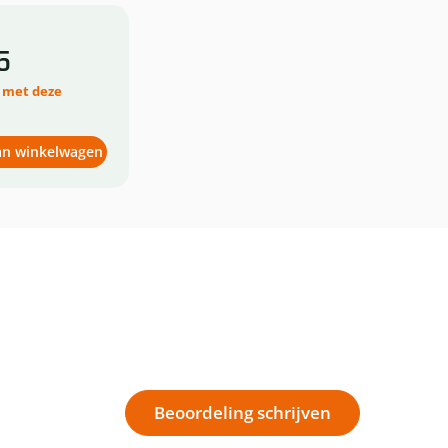
5
0 met deze
an winkelwagen
Beoordeling schrijven