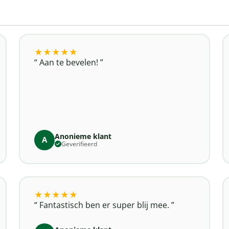
★
★
★
★
★
Aan te bevelen!
Anonieme klant
A
Geverifieerd
★
★
★
★
★
Fantastisch ben er super blij mee.