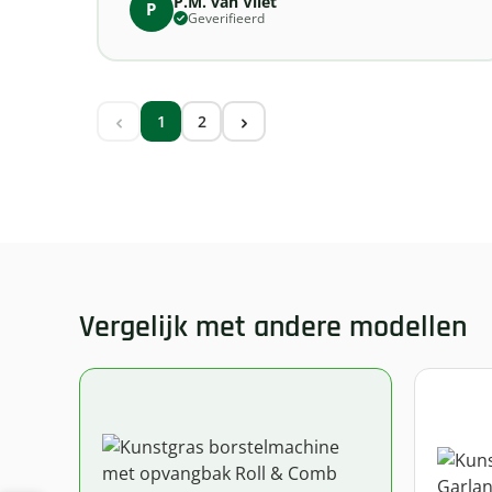
P.M. van Vliet
P
Geverifieerd
1
2
Pagina
Pagina
Vergelijk met andere modellen