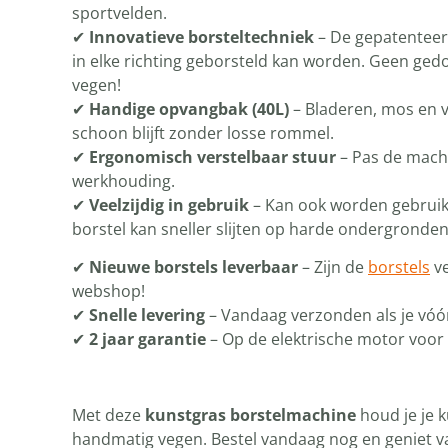
sportvelden.
✔
Innovatieve borsteltechniek
– De gepatenteerd
in elke richting geborsteld kan worden. Geen gedo
vegen!
✔
Handige opvangbak (40L)
– Bladeren, mos en v
schoon blijft zonder losse rommel.
✔
Ergonomisch verstelbaar stuur
– Pas de mach
werkhouding.
✔
Veelzijdig in gebruik
– Kan ook worden gebruikt 
borstel kan sneller slijten op harde ondergronden
✔
Nieuwe borstels leverbaar
– Zijn de
borstels
ve
webshop!
✔
Snelle levering
– Vandaag verzonden als je vóór
✔
2 jaar garantie
– Op de elektrische motor voor 
Met deze
kunstgras borstelmachine
houd je je 
handmatig vegen. Bestel vandaag nog en geniet 