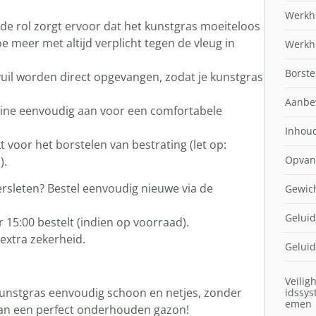
Werkho
e rol zorgt ervoor dat het kunstgras moeiteloos
e meer met altijd verplicht tegen de vleug in
Werkho
Borste
uil worden direct opgevangen, zodat je kunstgras
Aanbev
ine eenvoudig aan voor een comfortabele
Inhou
voor het borstelen van bestrating (let op:
Opvan
).
rsleten? Bestel eenvoudig nieuwe via de
Gewic
Geluid
 15:00 bestelt (indien op voorraad).
extra zekerheid.
Gelui
Veilig
kunstgras eenvoudig schoon en netjes, zonder
idssys
emen
van een perfect onderhouden gazon!