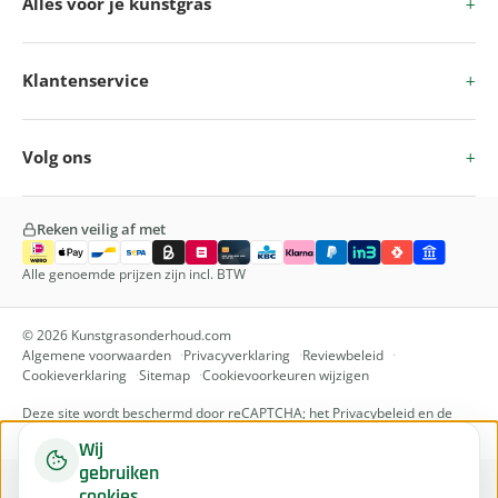
Alles voor je kunstgras
Klantenservice
Volg ons
Reken veilig af met
Alle genoemde prijzen zijn incl. BTW
© 2026 Kunstgrasonderhoud.com
Algemene voorwaarden
Privacyverklaring
Reviewbeleid
Cookieverklaring
Sitemap
Cookievoorkeuren wijzigen
Deze site wordt beschermd door reCAPTCHA; het
Privacybeleid
en de
Servicevoorwaarden
van Google zijn van toepassing.
Wij
gebruiken
cookies