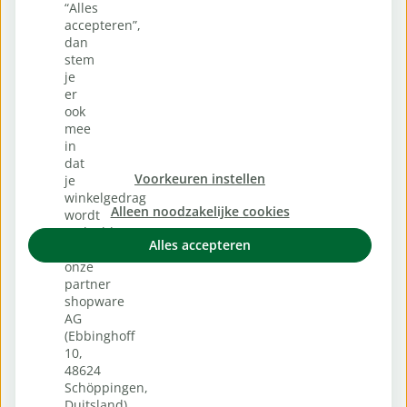
“Alles
accepteren”,
dan
stem
je
er
ook
mee
in
dat
Voorkeuren instellen
je
winkelgedrag
Alleen noodzakelijke cookies
wordt
gedeeld
Alles accepteren
met
onze
partner
shopware
AG
(Ebbinghoff
10,
48624
Schöppingen,
Duitsland),