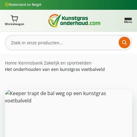
Nederland en België
Ga naar de hoofdinhoud
Je winkelwagen bevat 0 artikelen. Totaalbedrag: € 0,
Menu
Winkelwagen
Home
/
Kennisbank
/
Zakelijk en sportvelden
/
Het onderhouden van een kunstgras voetbalveld