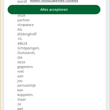
Alleen noodzakelijke cookies
wordt
gedeeld
Alles accepteren
met
onze
partner
shopware
AG
(Ebbinghoff
10,
48624
Schöppingen,
Duitsland),
die
deze
gegevens
niet
aan
jou
persoonlijk
kan
koppelen,
maar
ze
wel