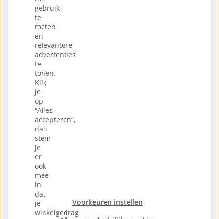
gebruik
te
meten
en
relevantere
advertenties
te
tonen.
Klik
je
op
“Alles
accepteren”,
dan
stem
je
er
ook
mee
in
dat
Voorkeuren instellen
je
winkelgedrag