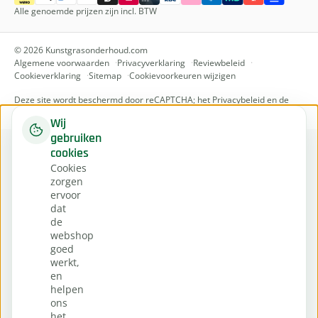
Alle genoemde prijzen zijn incl. BTW
© 2026 Kunstgrasonderhoud.com
Algemene voorwaarden
Privacyverklaring
Reviewbeleid
Cookieverklaring
Sitemap
Cookievoorkeuren wijzigen
Deze site wordt beschermd door reCAPTCHA; het
Privacybeleid
en de
Servicevoorwaarden
van Google zijn van toepassing.
Wij
gebruiken
cookies
Cookies
zorgen
ervoor
dat
de
webshop
goed
werkt,
en
helpen
ons
het