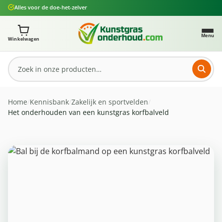
Alles voor de doe-het-zelver
Ga naar de hoofdinhoud
Je winkelwagen bevat 0 artikelen. Totaalbedrag: € 0,
Menu
Winkelwagen
Home
/
Kennisbank
/
Zakelijk en sportvelden
/
Het onderhouden van een kunstgras korfbalveld