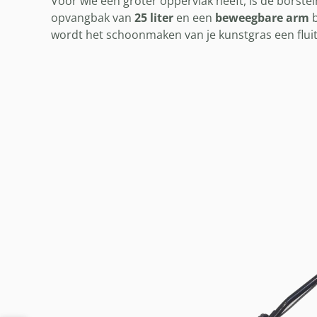
Voor wie een groter oppervlak heeft, is de borst
opvangbak van
25 liter
en een
beweegbare arm
b
wordt het schoonmaken van je kunstgras een fluit