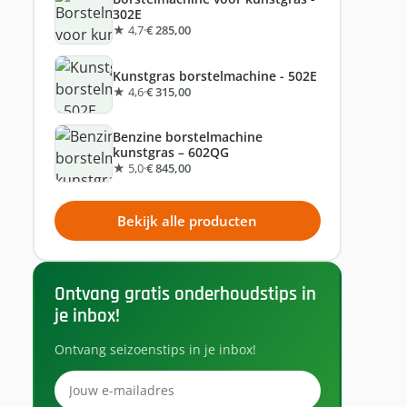
302E
★ 4,7
·
€ 285,00
Kunstgras borstelmachine - 502E
★ 4,6
·
€ 315,00
Benzine borstelmachine
kunstgras – 602QG
★ 5,0
·
€ 845,00
Bekijk alle producten
Ontvang gratis onderhoudstips in
je inbox!
Ontvang seizoenstips in je inbox!