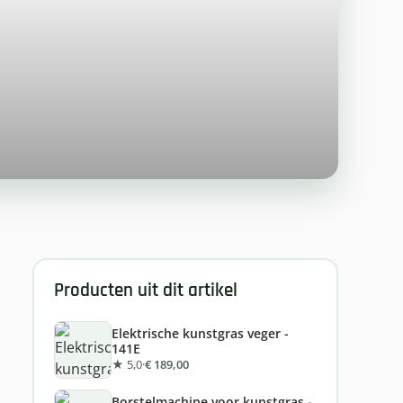
Producten uit dit artikel
Elektrische kunstgras veger -
141E
★ 5,0
·
€ 189,00
Borstelmachine voor kunstgras -