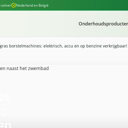
-zelver
Nederland en België
Onderhoudsproducte
ras borstelmachines: elektrisch, accu en op benzine verkrijgbaar!
as
:
 en