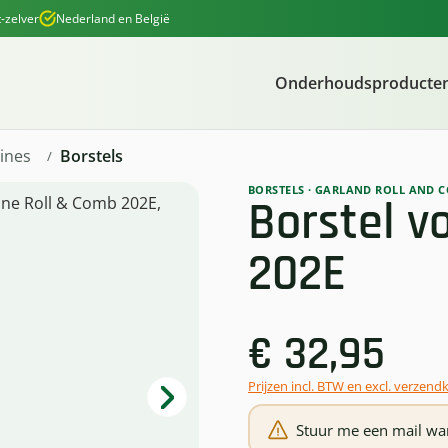
-zelver
Nederland en België
Onderhoudsproducte
ines
Borstels
BORSTELS
·
GARLAND ROLL AND 
Borstel v
202E
€ 32,95
Prijzen incl. BTW en excl. verzend
Stuur me een mail wan