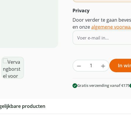
Privacy
Door verder te gaan bevest
en onze
algemene voorwa
Producthoeveelhei
In w
Gratis verzending vanaf €175
gelijkbare producten