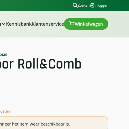
Zoeken
Inloggen
n
Kennisbank
Klantenservice
Winkelwagen
Je winkelwagen bevat 0 ar
COMB
oor Roll&Comb
kosten
neer het item weer beschikbaar is.