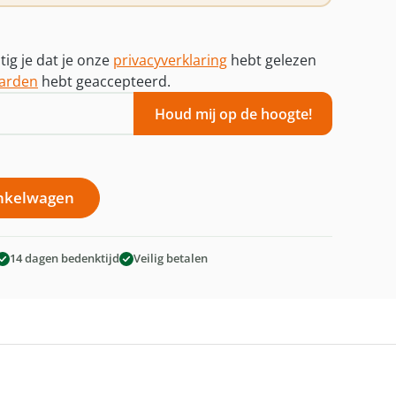
ig je dat je onze
privacyverklaring
hebt gelezen
arden
hebt geaccepteerd.
Houd mij op de hoogte!
d: Voer de gewenste hoeveelheid in of g
inkelwagen
14 dagen bedenktijd
Veilig betalen