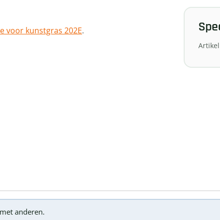
Spec
e voor kunstgras 202E
.
Artik
g met anderen.